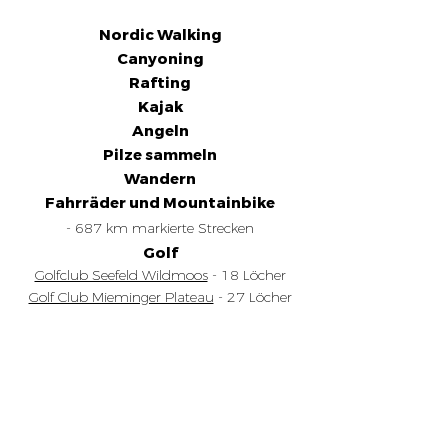
Nordic Walking
Canyoning
Rafting
Kajak
Angeln
Pilze sammeln
Wandern
Fahrräder und Mountainbike
- 687 km markierte Strecken
Golf
Golfclub Seefeld Wildmoos
- 18 Löcher
Golf Club Mieminger Plateau
- 27 Löcher