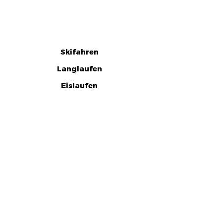
Skifahren
Langlaufen
Eislaufen
Rodeln
Winterwandern
Skibergsteigen
Aqua Dome-Therme
Arena Sölden
Top Veranstaltungen